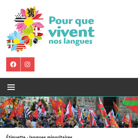
Aller
au
contenu
Pour
Que
Élément
Instagram
de
Vivent
menu
Nos
Langues
Étiquette :
langues minoritaires