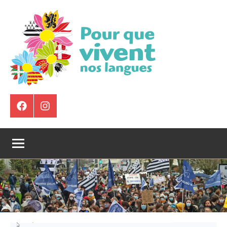
Aller
au
contenu
Pour
Que
Élément
Instagram
de
Vivent
menu
Nos
Langues