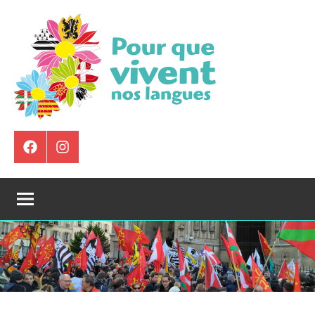
Aller
au
contenu
Pour
Que
Élément
Instagram
de
Vivent
menu
Nos
Langues