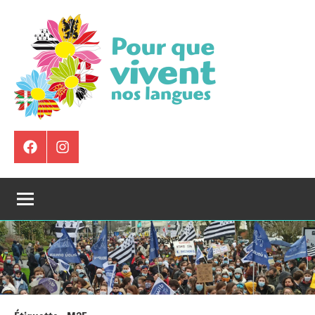
Aller
au
contenu
Pour
Que
Élément
Instagram
de
Vivent
menu
Nos
Langues