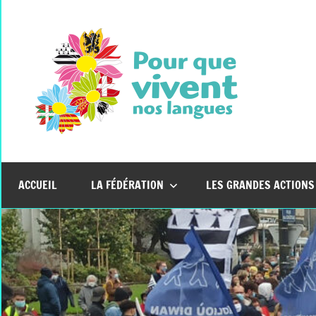
Aller
au
contenu
Pour
Que
Vive
ACCUEIL
LA FÉDÉRATION
LES GRANDES ACTIONS
Nos
Lang