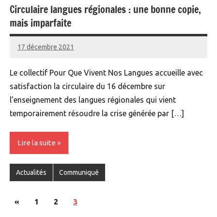
Circulaire langues régionales : une bonne copie,
mais imparfaite
17 décembre 2021
Yann
Le collectif Pour Que Vivent Nos Langues accueille avec
satisfaction la circulaire du 16 décembre sur
l’enseignement des langues régionales qui vient
temporairement résoudre la crise générée par […]
Lire la suite
Actualités
Communiqué
Pagination
Publications
«
1
2
3
des
précédentes