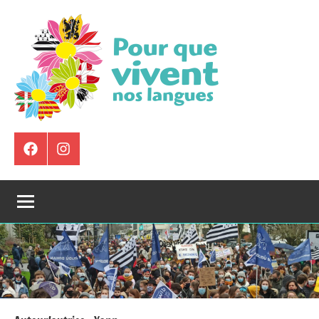
Aller
au
contenu
Pour
Que
Élément
Instagram
de
Vivent
menu
Nos
Langues