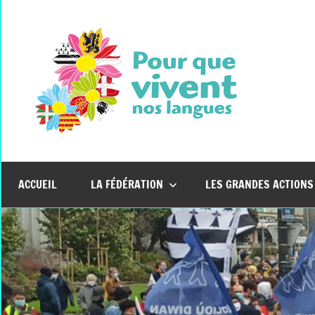
Aller
au
contenu
Pour
Que
Vive
ACCUEIL
LA FÉDÉRATION
LES GRANDES ACTIONS
Nos
Lang